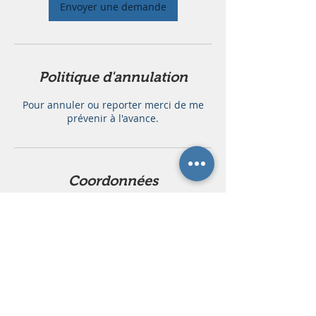
Envoyer une demande
Politique d'annulation
Pour annuler ou reporter merci de me
prévenir à l'avance.
Coordonnées
Institut 1520, Rue du Chauffour,
Champdieu, France
09 53 30 86 57
institut1520.champdieu@gmail.com