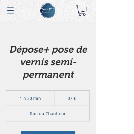
Dépose+ pose de
vernis semi-
permanent
37
euros
1 h 30 min
1
37 €
3
0
Rue du Chauffour
m
i
n