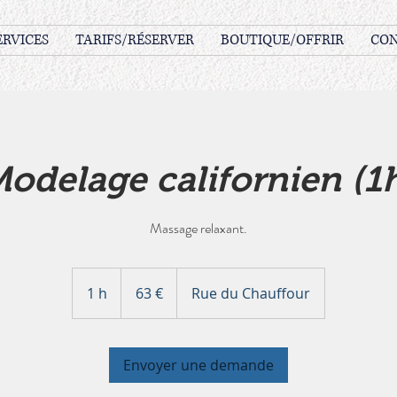
ERVICES
TARIFS/RÉSERVER
BOUTIQUE/OFFRIR
CO
odelage californien (1
Massage relaxant.
63
euros
1 h
1
63 €
Rue du Chauffour
Envoyer une demande