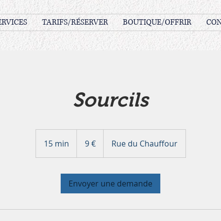
ERVICES
TARIFS/RÉSERVER
BOUTIQUE/OFFRIR
CO
Sourcils
9
euros
15 min
1
9 €
Rue du Chauffour
5
m
i
Envoyer une demande
n